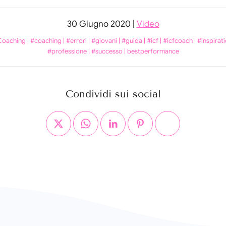
30 Giugno 2020
|
Video
Coaching
|
#coaching
|
#errori
|
#giovani
|
#guida
|
#icf
|
#icfcoach
|
#inspirat
#professione
|
#successo
|
bestperformance
Condividi sui social