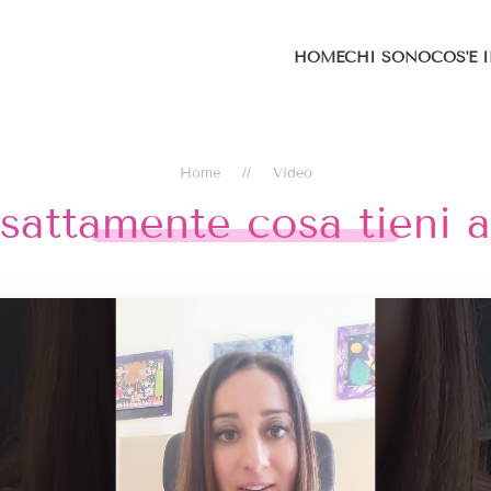
HOME
CHI SONO
COS'È 
Home
Video
sattamente cosa tieni 