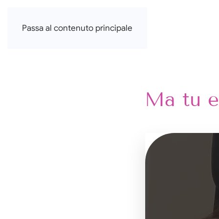
Francesca Di Falco
Passa al contenuto principale
Ma tu e