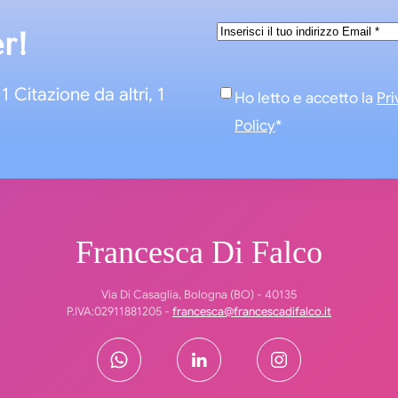
Email
*
er!
1 Citazione da altri, 1
Consenso
*
Ho letto e accetto la
Pri
Policy
*
Francesca Di Falco
Via Di Casaglia, Bologna (BO) - 40135
P.IVA:02911881205 -
francesca@francescadifalco.it