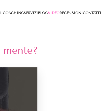
IL COACHING
SERVIZI
BLOG
VIDEO
RECENSIONI
CONTATTI
a mente?