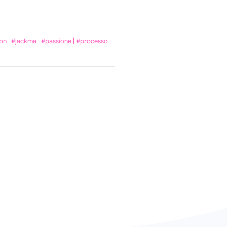
ion
|
#jackma
|
#passione
|
#processo
|