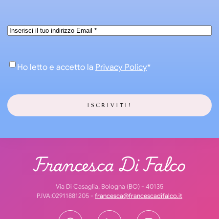
Email
*
Consenso
*
Ho letto e accetto la
Privacy Policy
*
Francesca Di Falco
Via Di Casaglia, Bologna (BO) - 40135
P.IVA:02911881205 -
francesca@francescadifalco.it