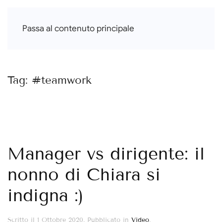
Francesca Di Falco
Passa al contenuto principale
Tag:
#teamwork
Manager vs dirigente: il
nonno di Chiara si
indigna :)
Scritto il
1 Ottobre 2020
. Pubblicato in
Video
.