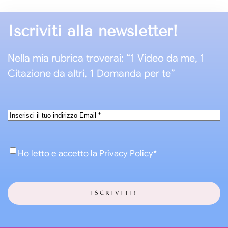
Iscriviti alla newsletter!
Nella mia rubrica troverai: “1 Video da me, 1
Citazione da altri, 1 Domanda per te”
Email
*
Consenso
*
Ho letto e accetto la
Privacy Policy
*