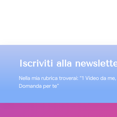
Iscriviti alla newslett
Nella mia rubrica troverai: “1 Video da me, 
Domanda per te”