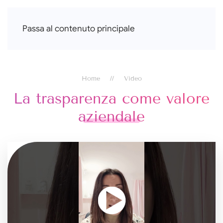
Francesca Di Falco
Passa al contenuto principale
Home
Video
La trasparenza come valore
aziendale