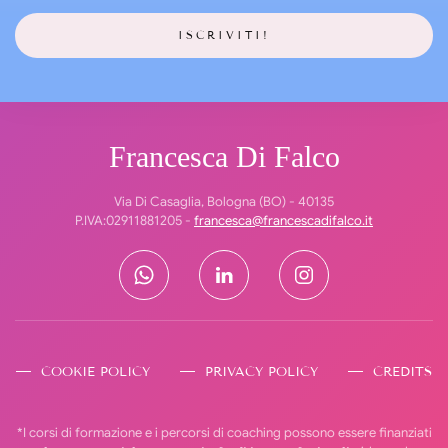
Francesca Di Falco
Via Di Casaglia, Bologna (BO) - 40135
P.IVA:02911881205 -
francesca@francescadifalco.it
COOKIE POLICY
PRIVACY POLICY
CREDITS
*I corsi di formazione e i percorsi di coaching possono essere finanziati