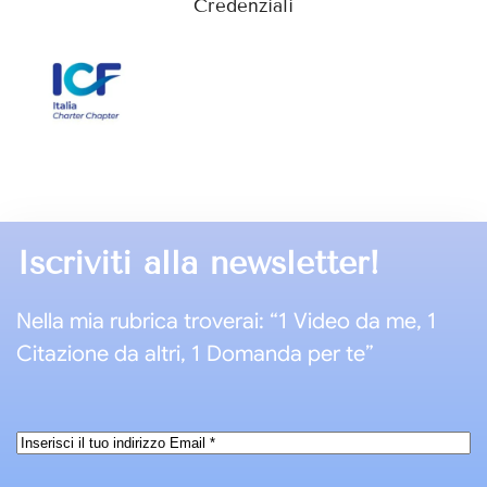
Credenziali
Iscriviti alla newsletter!
Nella mia rubrica troverai: “1 Video da me, 1
Citazione da altri, 1 Domanda per te”
Email
*