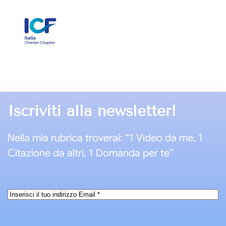
Iscriviti alla newsletter!
Nella mia rubrica troverai: “1 Video da me, 1
Citazione da altri, 1 Domanda per te”
Email
*