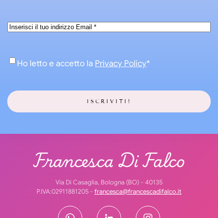
Email
*
Consenso
*
Ho letto e accetto la
Privacy Policy
*
Francesca Di Falco
Via Di Casaglia, Bologna (BO) - 40135
P.IVA:02911881205 -
francesca@francescadifalco.it