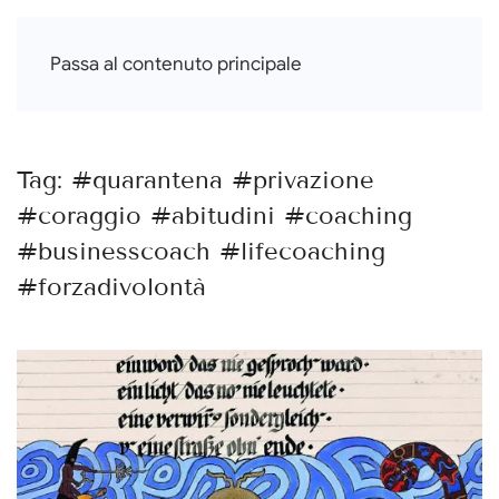
Francesca Di Falco
Passa al contenuto principale
Tag:
#quarantena #privazione
#coraggio #abitudini #coaching
#businesscoach #lifecoaching
#forzadivolontà