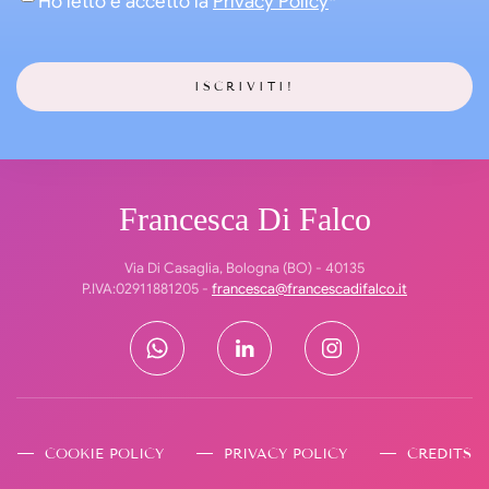
Ho letto e accetto la
Privacy Policy
*
Francesca Di Falco
Via Di Casaglia, Bologna (BO) - 40135
P.IVA:02911881205 -
francesca@francescadifalco.it
COOKIE POLICY
PRIVACY POLICY
CREDITS