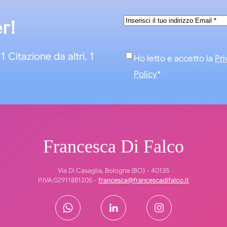
Email
*
er!
1 Citazione da altri, 1
Consenso
*
Ho letto e accetto la
Pri
Policy
*
Francesca Di Falco
Via Di Casaglia, Bologna (BO) - 40135
P.IVA:02911881205 -
francesca@francescadifalco.it