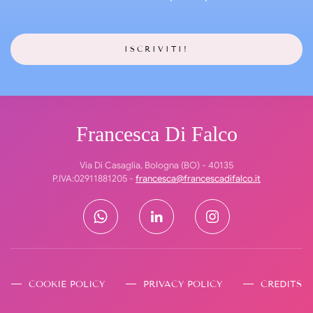
Francesca Di Falco
Via Di Casaglia, Bologna (BO) - 40135
P.IVA:02911881205 -
francesca@francescadifalco.it
COOKIE POLICY
PRIVACY POLICY
CREDITS